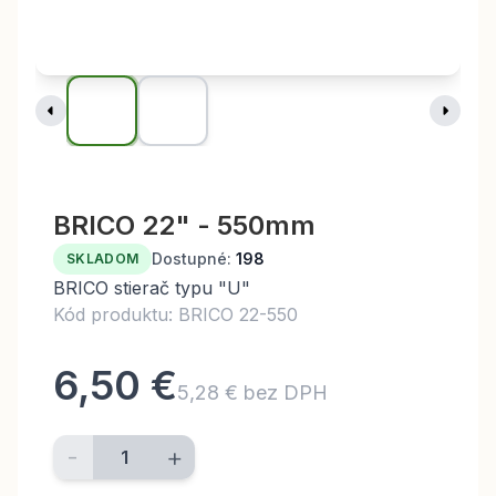
BRICO 22" - 550mm
Dostupné:
198
SKLADOM
BRICO stierač typu "U"
Kód produktu: BRICO 22-550
6,50 €
5,28 € bez DPH
-
+