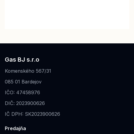
Gas BJ s.r.o
Komenského 567/31
085 01 Bardejov
IČO: 47458976
DIČ: 2023900626
IČ DPH: SK2023900626
Predajňa