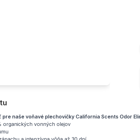
tu
 pre naše voňavé plechovičky California Scents Odor Eli
 organických vonných olejov
fumu
zápachu a intenzívna vôňa až 30 dní