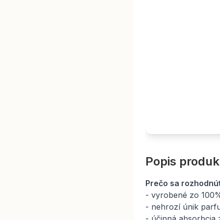
Popis produk
Prečo sa rozhodnúť
- vyrobené zo 100%
- nehrozí únik par
- účinná absorbcia 