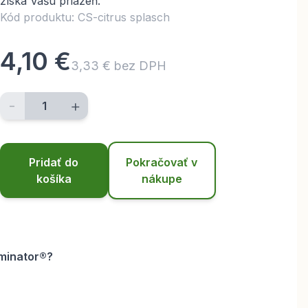
získa Vašu priazeň.
Kód produktu: CS-citrus splasch
4,10 €
3,33 € bez DPH
-
+
Pridať do
Pokračovať v
košíka
nákupe
minator
®
?