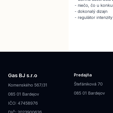
- niečo, čo u konku
- dokonalý dizajn
- regulátor intenzit
Gas BJ s.r.o
Predajňa
Štefániková 70
Komenského 567/31
085 01 Bardejov
085 01 Bardejov
IČO: 47458976
DIČ: 2023900626