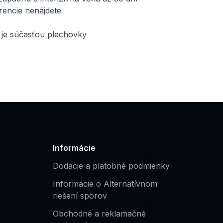
rencie nenájdete
y je súčasťou plechovky
Informácie
Dodacie a platobné podmienky
Informácie o Alternatívnom
riešení sporov
Obchodné a reklamačné