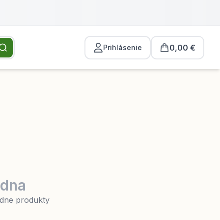
0,00 €
Prihlásenie
zdna
iadne produkty