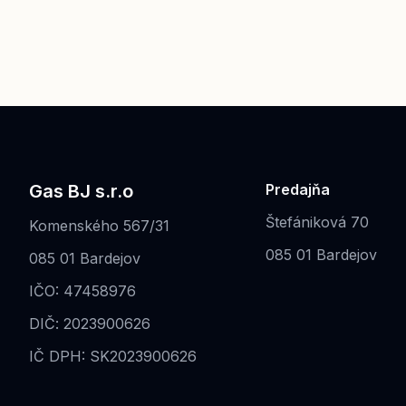
Gas BJ s.r.o
Predajňa
Štefániková 70
Komenského 567/31
085 01 Bardejov
085 01 Bardejov
IČO: 47458976
DIČ: 2023900626
IČ DPH: SK2023900626