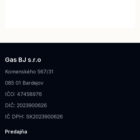
Gas BJ s.r.o
Komenského 567/31
085 01 Bardejov
IČO: 47458976
DIČ: 2023900626
IČ DPH: SK2023900626
Predajňa