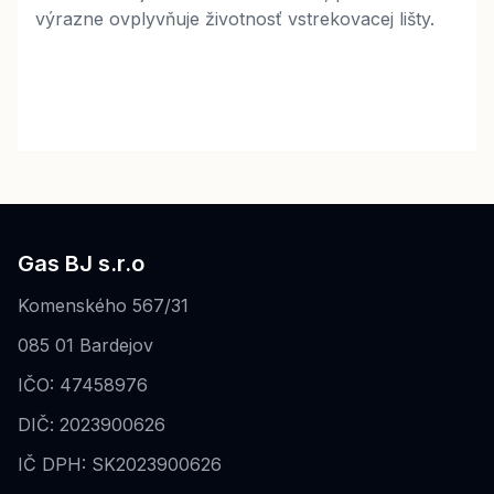
výrazne ovplyvňuje životnosť vstrekovacej lišty.
Gas BJ s.r.o
Komenského 567/31
085 01 Bardejov
IČO: 47458976
DIČ: 2023900626
IČ DPH: SK2023900626