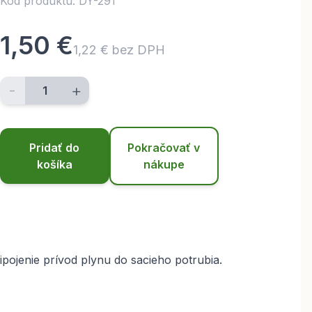
Kód produktu: DY-291
1,50 €
1,22 € bez DPH
-
+
Pridať do
Pokračovať v
košíka
nákupe
pojenie prívod plynu do sacieho potrubia.