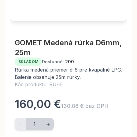
GOMET Medená rúrka D6mm,
25m
Dostupné:
200
SKLADOM
Rúrka medená priemer d-6 pre kvapalné LPG.
Balenie obsahuje 25m rúrky.
Kód produktu: RU-i6
160,00 €
130,08 € bez DPH
-
+