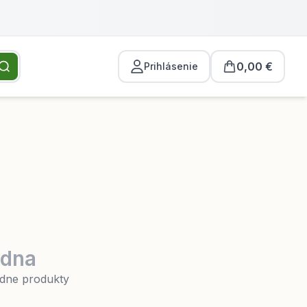
0,00 €
Prihlásenie
zdna
iadne produkty