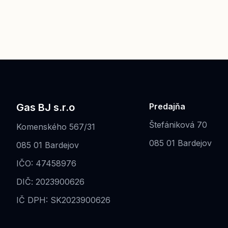
Gas BJ s.r.o
Predajňa
Štefániková 70
Komenského 567/31
085 01 Bardejov
085 01 Bardejov
IČO: 47458976
DIČ: 2023900626
IČ DPH: SK2023900626