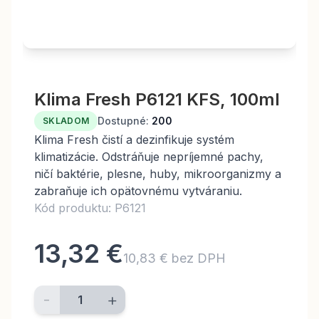
Klima Fresh P6121 KFS, 100ml
Dostupné:
200
SKLADOM
Klima Fresh čistí a dezinfikuje systém
klimatizácie. Odstráňuje nepríjemné pachy,
ničí baktérie, plesne, huby, mikroorganizmy a
zabraňuje ich opätovnému vytváraniu.
Kód produktu: P6121
13,32 €
10,83 € bez DPH
-
+