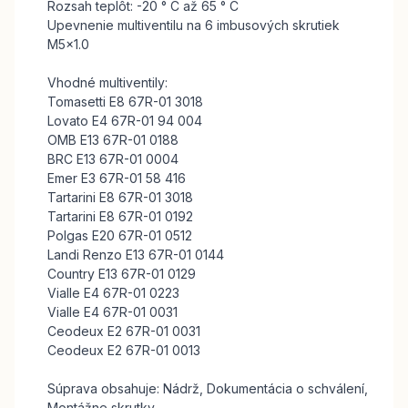
Rozsah teplôt: -20 ° C až 65 ° C
Upevnenie multiventilu na 6 imbusových skrutiek
M5x1.0
Vhodné multiventily:
Tomasetti E8 67R-01 3018
Lovato E4 67R-01 94 004
OMB E13 67R-01 0188
BRC E13 67R-01 0004
Emer E3 67R-01 58 416
Tartarini E8 67R-01 3018
Tartarini E8 67R-01 0192
Polgas E20 67R-01 0512
Landi Renzo E13 67R-01 0144
Country E13 67R-01 0129
Vialle E4 67R-01 0223
Vialle E4 67R-01 0031
Ceodeux E2 67R-01 0031
Ceodeux E2 67R-01 0013
Súprava obsahuje: Nádrž, Dokumentácia o schválení,
Montážne skrutky