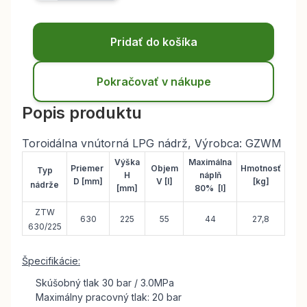
Pridať do košíka
Pokračovať v nákupe
Popis produktu
Toroidálna vnútorná LPG nádrž, Výrobca: GZWM
Výška
Maximálna
Priemer
Objem
Hmotnosť
Typ
H
náplň
D [mm]
V [l]
[k
g]
nádrže
[mm]
80%
[l]
ZTW
630
225
55
44
27,8
630/225
Špecifikácie:
Skúšobný tlak 30 bar / 3.0MPa
Maximálny pracovný tlak: 20 bar