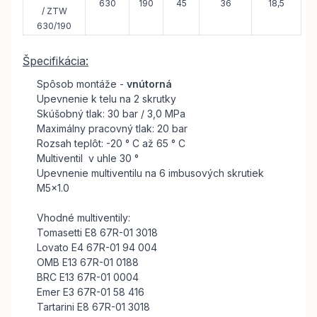
630
190
45
36
18,5
/ ZTW
630/190
Špecifikácia:
Spôsob montáže -
vnútorná
Upevnenie k telu na 2 skrutky
Skúšobný tlak: 30 bar / 3,0 MPa
Maximálny pracovný tlak: 20 bar
Rozsah teplôt: -20 ° C až 65 ° C
Multiventil v uhle 30 °
Upevnenie multiventilu na 6 imbusových skrutiek
M5x1.0
Vhodné multiventily:
Tomasetti E8 67R-01 3018
Lovato E4 67R-01 94 004
OMB E13 67R-01 0188
BRC E13 67R-01 0004
Emer E3 67R-01 58 416
Tartarini E8 67R-01 3018