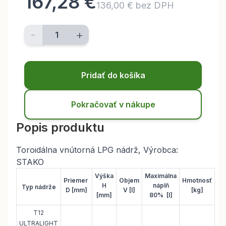
167,28 €
136,00 € bez DPH
-
+
Pridať do košíka
Pokračovať v nákupe
Popis produktu
Toroidálna vnútorná LPG nádrž, Výrobca:
STAKO
Výška
Maximálna
Priemer
Objem
Hmotnosť
H
náplň
Typ nádrže
D [mm]
V [l]
[k
g]
[mm]
80%
[l]
T12
ULTRALIGHT