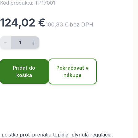
Kód produktu: TP17001
124,02 €
100,83 € bez DPH
-
+
Pridať do
Pokračovať v
košíka
nákupe
istka proti preriatiu topidla, plynulá regulácia,