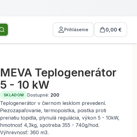
0,00 €
Prihlásenie
MEVA Teplogenerátor
5 - 10 kW
Dostupné:
200
SKLADOM
Teplogenerátor v čiernom lesklom prevedení.
Piezozapaľovanie, termopoistka, poistka proti
preriatiu topidla, plynulá regulácia, výkon 5 - 10kW,
hmotnosť 4,3kg, spotreba 355 - 740g/hod.
Výhrevnosť: 360 m3.