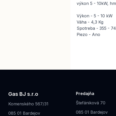
výkon 5 - 10kW, hm
Výkon - 5 - 10 kW
Váha - 4,3 Kg
Spotreba - 355 - 7
Piezo - Ano
Gas BJ s.r.o
Predajňa
Štefániková 70
Komenského 567/31
085 01 Bardejov
085 01 Bardejov