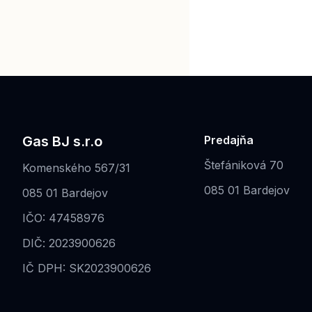
Gas BJ s.r.o
Predajňa
Štefániková 70
Komenského 567/31
085 01 Bardejov
085 01 Bardejov
IČO: 47458976
DIČ: 2023900626
IČ DPH: SK2023900626