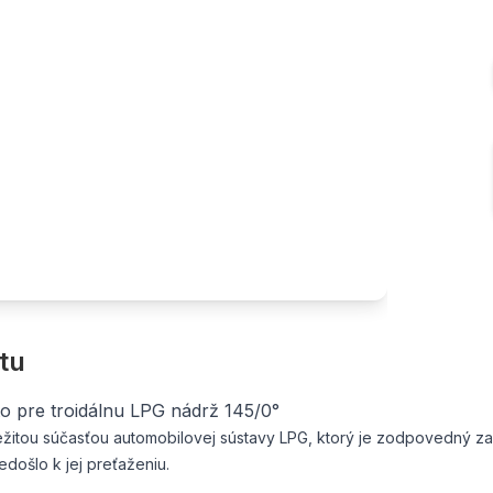
tu
to pre troidálnu LPG nádrž 145/0°
ôležitou súčasťou automobilovej sústavy LPG, ktorý je zodpovedný za
edošlo k jej preťaženiu.