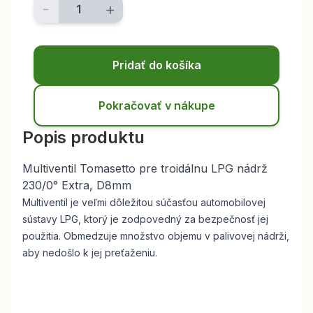
-
+
Pridať do košíka
Pokračovať v nákupe
Popis produktu
Multiventil Tomasetto pre troidálnu LPG nádrž
230/0° Extra, D8mm
Multiventil je veľmi dôležitou súčasťou automobilovej
sústavy LPG, ktorý je zodpovedný za bezpečnosť jej
použitia. O
bmedzuje množstvo objemu v palivovej nádrži,
aby nedošlo k jej preťaženiu.