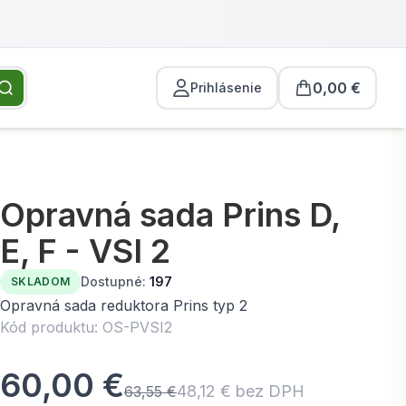
0,00 €
Prihlásenie
Opravná sada Prins D,
E, F - VSI 2
Dostupné:
197
SKLADOM
Opravná sada reduktora Prins typ 2
Kód produktu: OS-PVSI2
60,00 €
48,12 € bez DPH
63,55 €