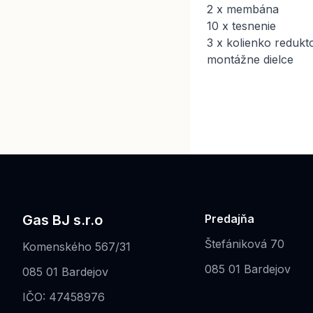
2 x membána
10 x tesnenie
3 x kolienko redukt
montážne dielce
Gas BJ s.r.o
Predajňa
Štefániková 70
Komenského 567/31
085 01 Bardejov
085 01 Bardejov
IČO: 47458976