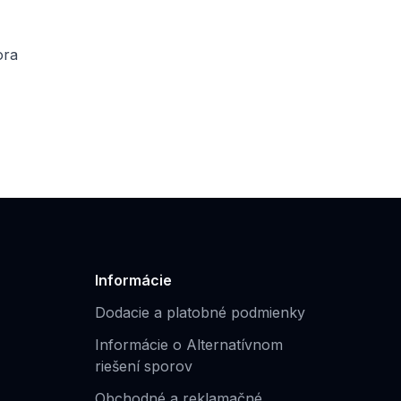
ora
Informácie
Dodacie a platobné podmienky
Informácie o Alternatívnom
riešení sporov
Obchodné a reklamačné