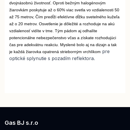
dvojnásobnú životnosť. Oproti bežným halogénovým
žiarovkám poskytuje až o 60% viac svetla vo vzdialenosti 50
až 75 metrov, Čím predĺži efektívne dĺžku svetelného kužeľa
až o 20 metrov. Osvetlenie je dôležité a rozhoduje na akú
vzdialenosť vidíte v tme. Tým pádom aj odhalíte
potencionálne nebezpečenstvo včas a získate rozhodujúci
čas pre adekvátnu reakciu. Myslené bolo aj na dizajn a tak
pre
je každá žiarovka opatrená strieborným vrchlíkom
optické splynutie s pozadím reflektora.
Gas BJ s.r.o