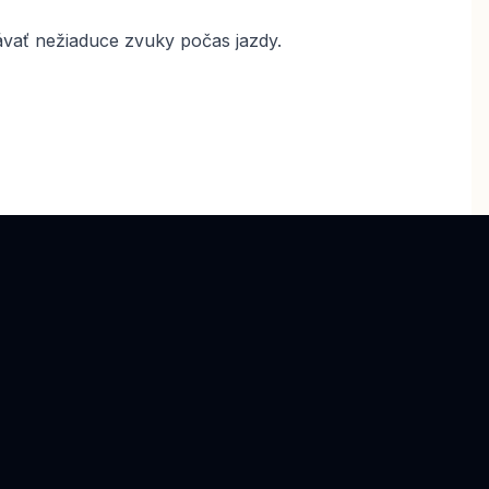
ávať nežiaduce zvuky počas jazdy.