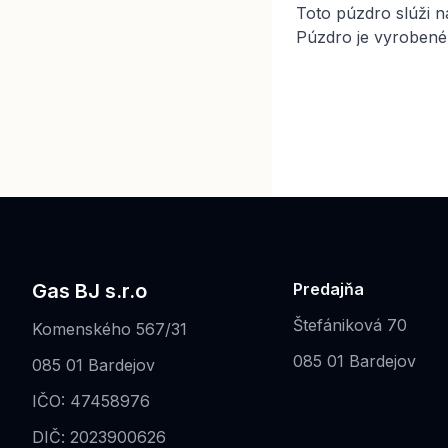
Toto púzdro slúži n
Púzdro je vyrobené 
Gas BJ s.r.o
Predajňa
Štefániková 70
Komenského 567/31
085 01 Bardejov
085 01 Bardejov
IČO: 47458976
DIČ: 2023900626