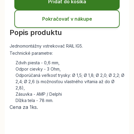
Pridať do košíka
Pokračovať v nákupe
Popis produktu
Jednomontážny vstrekovač RAIL IG5.
Technické parametre:
Zdvih piesta - 0,6 mm,
Odpor cievky - 3 Ohm,
Odporúčaná veľkosť trysky: Ø 1,5;
Ø 1,8;
Ø 2,0;
Ø 2,2;
Ø
2,4;
Ø 2,6 (s možnosťou vlastného vŕtania až do Ø
2,8),
Zásuvka -
AMP / Delphi
Dĺžka tela - 78 mm.
Cena za 1ks.