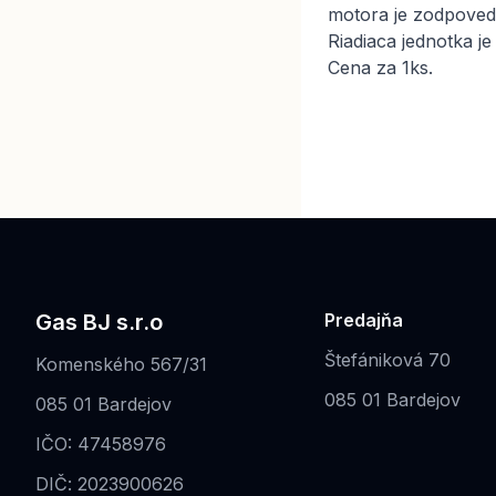
motora je zodpoved
Riadiaca jednotka j
Cena za 1ks.
Gas BJ s.r.o
Predajňa
Štefániková 70
Komenského 567/31
085 01 Bardejov
085 01 Bardejov
IČO: 47458976
DIČ: 2023900626