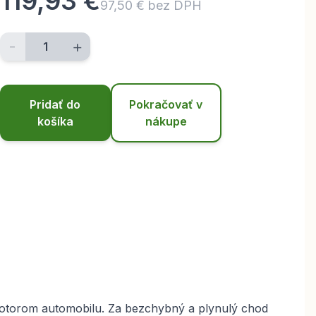
119,93 €
97,50 € bez DPH
-
+
Pridať do
Pokračovať v
košíka
nákupe
 motorom automobilu. Za bezchybný a plynulý chod