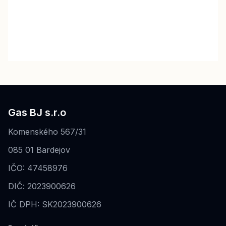
Gas BJ s.r.o
Komenského 567/31
085 01 Bardejov
IČO: 47458976
DIČ: 2023900626
IČ DPH: SK2023900626