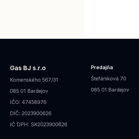
Gas BJ s.r.o
Predajňa
Štefániková 70
Komenského 567/31
085 01 Bardejov
085 01 Bardejov
IČO: 47458976
DIČ: 2023900626
IČ DPH: SK2023900626