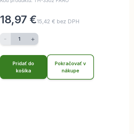
Kód produktu: TH-3302 FARO
18,97 €
15,42 € bez DPH
-
+
Pridať do
Pokračovať v
košíka
nákupe