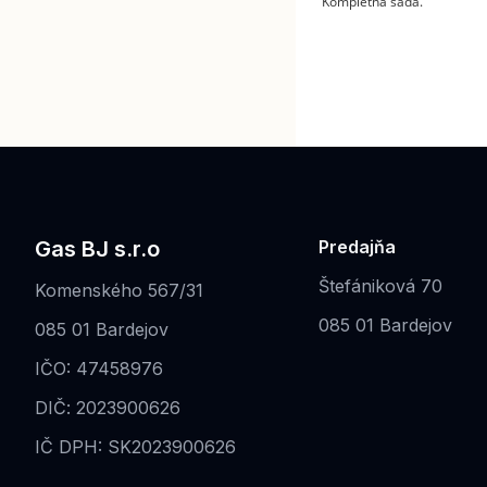
Kompletná sada.
Gas BJ s.r.o
Predajňa
Štefániková 70
Komenského 567/31
085 01 Bardejov
085 01 Bardejov
IČO: 47458976
DIČ: 2023900626
IČ DPH: SK2023900626