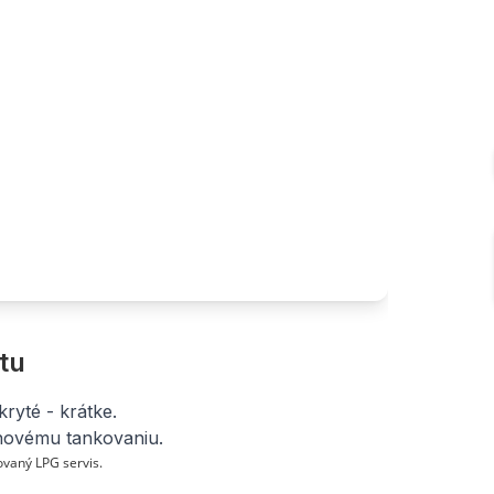
tu
ryté - krátke.
novému tankovaniu.
vaný LPG servis.