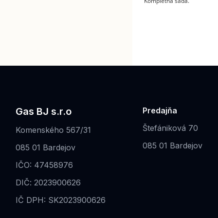
Kompletná sada.
Gas BJ s.r.o
Predajňa
Štefániková 70
Komenského 567/31
085 01 Bardejov
085 01 Bardejov
IČO: 47458976
DIČ: 2023900626
IČ DPH: SK2023900626