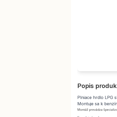
Popis produk
Plniace hrdlo LPG sk
Montuje sa k benzí
Montáž prevádza špecializo