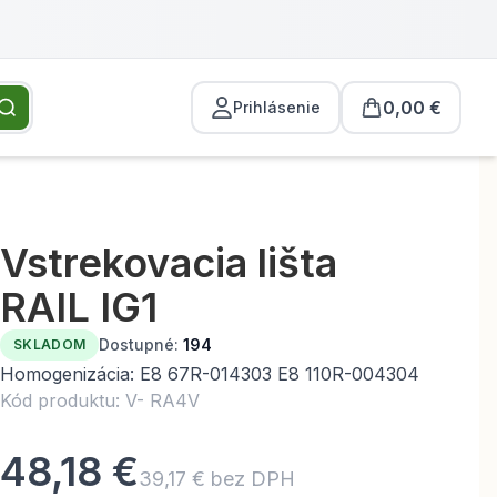
0,00 €
Prihlásenie
Vstrekovacia lišta
RAIL IG1
Dostupné:
194
SKLADOM
Homogenizácia: E8 67R-014303 E8 110R-004304
Kód produktu: V- RA4V
48,18 €
39,17 € bez DPH