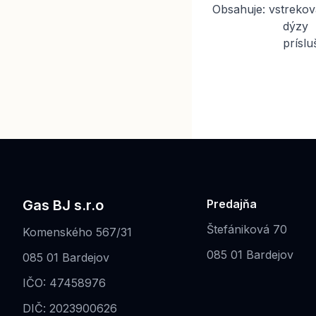
Obsahuje: vstrekova
dýzy
príslušen
Gas BJ s.r.o
Predajňa
Štefániková 70
Komenského 567/31
085 01 Bardejov
085 01 Bardejov
IČO: 47458976
DIČ: 2023900626