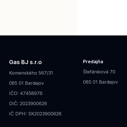
Gas BJ s.r.o
Predajňa
Štefániková 70
Komenského 567/31
085 01 Bardejov
085 01 Bardejov
IČO: 47458976
DIČ: 2023900626
IČ DPH: SK2023900626